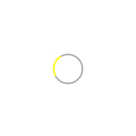
Аджика кавказская 250 гр
Вес коробки около
12 кг
49 р.
за 1 кг
588 р.
за упаковку
-
+
Добавить в корзину