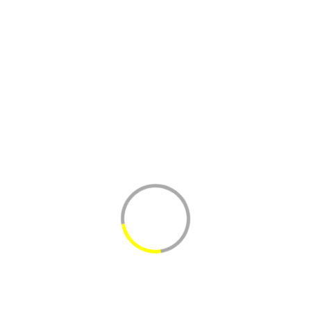
Фрукты и ягоды
Молочные продукты
Молоко и Сливки
Сыры
Колбасные изделия
Консервы
Мясные
Овощные
Рыбные
Томатная паста и Уксус
Бакалея
Масло растительное
Сухой бульон
Макароны, крупы, горох, фасоль
Мука
Сахар, соль, дрожжи, крахмал
Соусы
Майонез
Специи
Яйца
Каждый новый подписчик получает 1% скидки на первую
покупку!
Имя