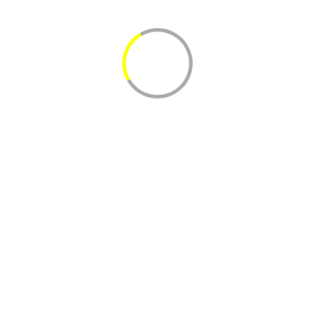
E-mail
*
Кижуч
Представлено 2 товара