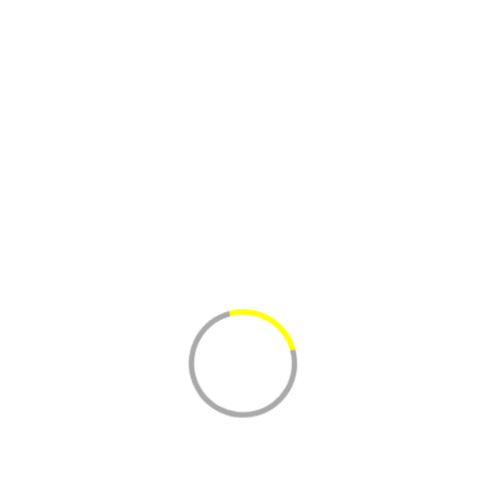
Горбуша б/г
Вес коробки около
22 кг
564 р.
за 1 кг