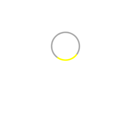
Кабачок (белый) кубики б/
зам
В одной коробке приблизительно 10 кг.
Доступность: На складе
106 р.
за 1 кг
1 060 р.
за упаковку
-
+